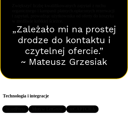
Zwiększyć liczbę kwalifikowanych zapytań z ruchu
organicznego i kampanii płatnych.opłaconych rezerwacji
i zapytań, prowadząc użytkownika od oferty do koszyka
w możliwie krótkiej ścieżce.
„Zależało mi na prostej
drodze do kontaktu i
czytelnej ofercie.”
~ Mateusz Grzesiak
Technologia i integracje
WordPress
Motyw LetGrow
reCAPTCHA