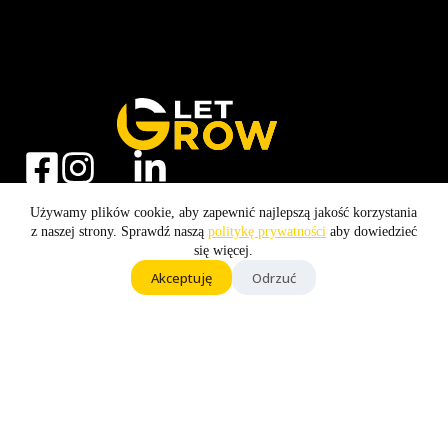
Używamy plików cookie, aby zapewnić najlepszą jakość korzystania
z naszej strony. Sprawdź naszą
politykę prywatności
aby dowiedzieć
Marketing i SEM
się więcej.
Kampanie Google Ads
Akceptuję
Odrzuć
Pozycjonowanie SEO
Audyt SEO
Strony www
Strony WordPress
Projektowanie stron Toruń