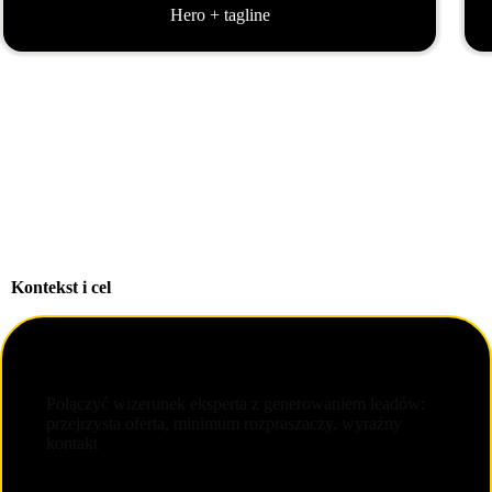
Hero + tagline
Kontekst i cel
Wyzwanie
Połączyć wizerunek eksperta z generowaniem leadów:
przejrzysta oferta, minimum rozpraszaczy, wyraźny
kontakt
Cel biznesowy