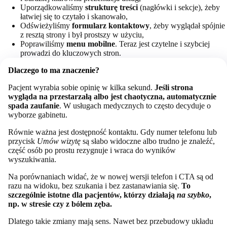
Uporządkowaliśmy
strukturę treści
(nagłówki i sekcje), żeby
łatwiej się to czytało i skanowało,
Odświeżyliśmy
formularz kontaktowy
, żeby wyglądał spójnie
z resztą strony i był prostszy w użyciu,
Poprawiliśmy
menu mobilne
. Teraz jest czytelne i szybciej
prowadzi do kluczowych stron.
Dlaczego to ma znaczenie?
Pacjent wyrabia sobie opinię w kilka sekund.
Jeśli strona
wygląda na przestarzałą albo jest chaotyczna, automatycznie
spada zaufanie
. W usługach medycznych to często decyduje o
wyborze gabinetu.
Równie ważna jest dostępność kontaktu. Gdy numer telefonu lub
przycisk
Umów wizytę
są słabo widoczne albo trudno je znaleźć,
część osób po prostu rezygnuje i wraca do wyników
wyszukiwania.
Na porównaniach widać, że w nowej wersji telefon i CTA są od
razu na widoku, bez szukania i bez zastanawiania się.
To
szczególnie istotne dla pacjentów, którzy działają
na szybko
,
np. w stresie czy z bólem zęba.
Dlatego takie zmiany mają sens. Nawet bez przebudowy układu