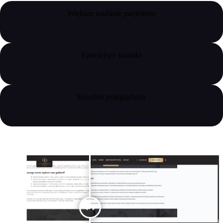
Większe zaufanie pacjentów
Łatwiejszy kontakt
Łatwiejszy kontakt
Komfort przeglądania
Komfort przeglądania
Strona nie męczy wzroku i prowadzi użytkownika logicznie.