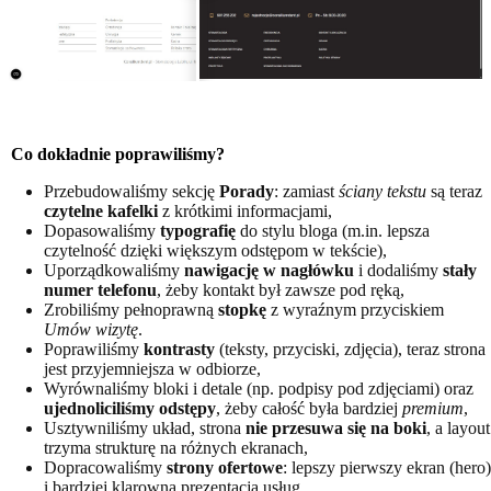
Co dokładnie poprawiliśmy?
Przebudowaliśmy sekcję
Porady
: zamiast
ściany tekstu
są teraz
czytelne kafelki
z krótkimi informacjami,
Dopasowaliśmy
typografię
do stylu bloga (m.in. lepsza
czytelność dzięki większym odstępom w tekście),
Uporządkowaliśmy
nawigację w nagłówku
i dodaliśmy
stały
numer telefonu
, żeby kontakt był zawsze pod ręką,
Zrobiliśmy pełnoprawną
stopkę
z wyraźnym przyciskiem
Umów wizytę
.
Poprawiliśmy
kontrasty
(teksty, przyciski, zdjęcia), teraz strona
jest przyjemniejsza w odbiorze,
Wyrównaliśmy bloki i detale (np. podpisy pod zdjęciami) oraz
ujednoliciliśmy odstępy
, żeby całość była bardziej
premium
,
Usztywniliśmy układ, strona
nie przesuwa się na boki
, a layout
trzyma strukturę na różnych ekranach,
Dopracowaliśmy
strony ofertowe
: lepszy pierwszy ekran (hero)
i bardziej klarowna prezentacja usług,